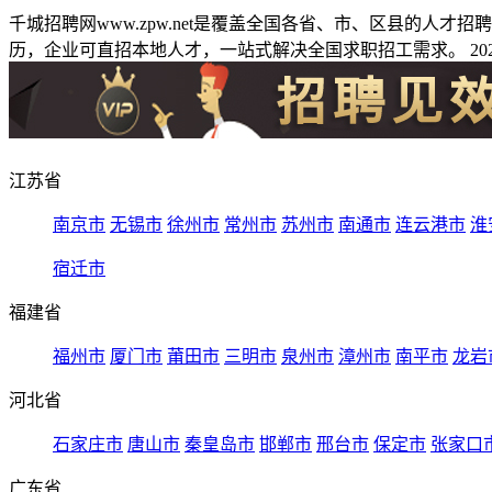
千城招聘网www.zpw.net是覆盖全国各省、市、区县的人
历，企业可直招本地人才，一站式解决全国求职招工需求。 2026
江苏省
南京市
无锡市
徐州市
常州市
苏州市
南通市
连云港市
淮
宿迁市
福建省
福州市
厦门市
莆田市
三明市
泉州市
漳州市
南平市
龙岩
河北省
石家庄市
唐山市
秦皇岛市
邯郸市
邢台市
保定市
张家口
广东省