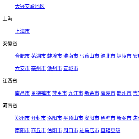
大兴安岭地区
上海
上海市
安徽省
合肥市
芜湖市
蚌埠市
淮南市
马鞍山市
淮北市
铜陵市
安
六安市
亳州市
池州市
宣城市
江西省
南昌市
景德镇市
萍乡市
九江市
新余市
鹰潭市
赣州市
吉
河南省
郑州市
开封市
洛阳市
平顶山市
安阳市
鹤壁市
新乡市
焦
南阳市
商丘市
信阳市
周口市
驻马店市
直辖县级