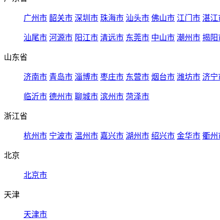
广州市
韶关市
深圳市
珠海市
汕头市
佛山市
江门市
湛江
汕尾市
河源市
阳江市
清远市
东莞市
中山市
潮州市
揭阳
山东省
济南市
青岛市
淄博市
枣庄市
东营市
烟台市
潍坊市
济宁
临沂市
德州市
聊城市
滨州市
菏泽市
浙江省
杭州市
宁波市
温州市
嘉兴市
湖州市
绍兴市
金华市
衢州
北京
北京市
天津
天津市