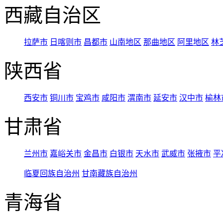
西藏自治区
拉萨市
日喀则市
昌都市
山南地区
那曲地区
阿里地区
林
陕西省
西安市
铜川市
宝鸡市
咸阳市
渭南市
延安市
汉中市
榆林
甘肃省
兰州市
嘉峪关市
金昌市
白银市
天水市
武威市
张掖市
平
临夏回族自治州
甘南藏族自治州
青海省