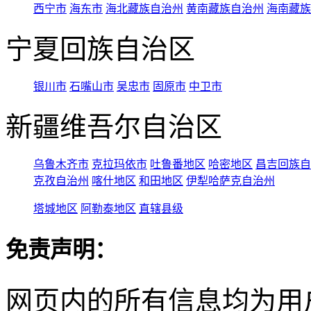
西宁市
海东市
海北藏族自治州
黄南藏族自治州
海南藏族
宁夏回族自治区
银川市
石嘴山市
吴忠市
固原市
中卫市
新疆维吾尔自治区
乌鲁木齐市
克拉玛依市
吐鲁番地区
哈密地区
昌吉回族自
克孜自治州
喀什地区
和田地区
伊犁哈萨克自治州
塔城地区
阿勒泰地区
直辖县级
免责声明：
网页内的所有信息均为用