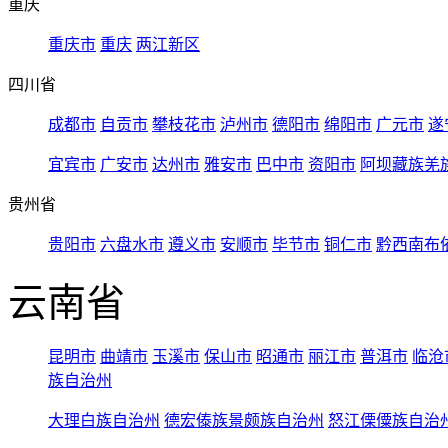
重庆
重庆市
重庆
两江新区
四川省
成都市
自贡市
攀枝花市
泸州市
德阳市
绵阳市
广元市
遂
宜宾市
广安市
达州市
雅安市
巴中市
资阳市
阿坝藏族羌
贵州省
贵阳市
六盘水市
遵义市
安顺市
毕节市
铜仁市
黔西南布
云南省
昆明市
曲靖市
玉溪市
保山市
昭通市
丽江市
普洱市
临沧
族自治州
大理白族自治州
德宏傣族景颇族自治州
怒江傈僳族自治