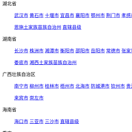
湖北省
武汉市
黄石市
十堰市
宜昌市
襄阳市
鄂州市
荆门市
孝感
恩施土家族苗族自治州
直辖县级
湖南省
长沙市
株洲市
湘潭市
衡阳市
邵阳市
岳阳市
常德市
张家
娄底市
湘西土家族苗族自治州
广西壮族自治区
南宁市
柳州市
桂林市
梧州市
北海市
防城港市
钦州市
贵
来宾市
崇左市
海南省
海口市
三亚市
三沙市
直辖县级