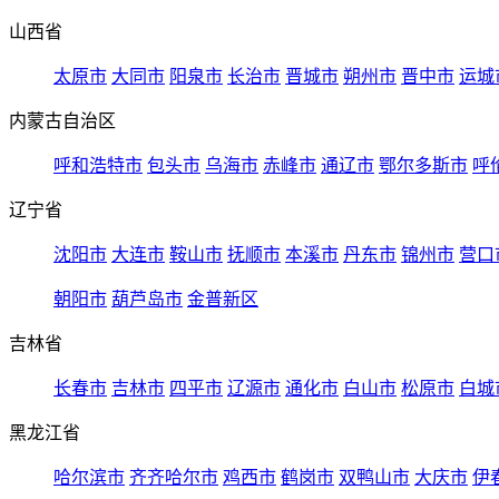
山西省
太原市
大同市
阳泉市
长治市
晋城市
朔州市
晋中市
运城
内蒙古自治区
呼和浩特市
包头市
乌海市
赤峰市
通辽市
鄂尔多斯市
呼
辽宁省
沈阳市
大连市
鞍山市
抚顺市
本溪市
丹东市
锦州市
营口
朝阳市
葫芦岛市
金普新区
吉林省
长春市
吉林市
四平市
辽源市
通化市
白山市
松原市
白城
黑龙江省
哈尔滨市
齐齐哈尔市
鸡西市
鹤岗市
双鸭山市
大庆市
伊