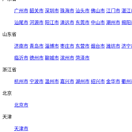
广州市
韶关市
深圳市
珠海市
汕头市
佛山市
江门市
湛江
汕尾市
河源市
阳江市
清远市
东莞市
中山市
潮州市
揭阳
山东省
济南市
青岛市
淄博市
枣庄市
东营市
烟台市
潍坊市
济宁
临沂市
德州市
聊城市
滨州市
菏泽市
浙江省
杭州市
宁波市
温州市
嘉兴市
湖州市
绍兴市
金华市
衢州
北京
北京市
天津
天津市