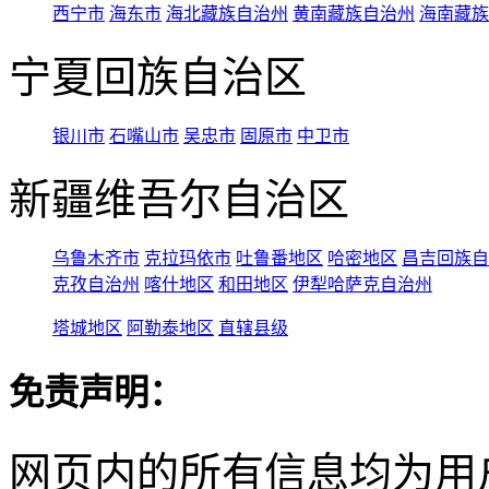
西宁市
海东市
海北藏族自治州
黄南藏族自治州
海南藏族
宁夏回族自治区
银川市
石嘴山市
吴忠市
固原市
中卫市
新疆维吾尔自治区
乌鲁木齐市
克拉玛依市
吐鲁番地区
哈密地区
昌吉回族自
克孜自治州
喀什地区
和田地区
伊犁哈萨克自治州
塔城地区
阿勒泰地区
直辖县级
免责声明：
网页内的所有信息均为用