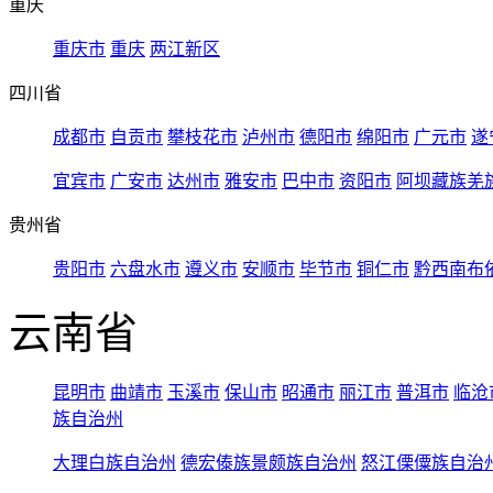
重庆
重庆市
重庆
两江新区
四川省
成都市
自贡市
攀枝花市
泸州市
德阳市
绵阳市
广元市
遂
宜宾市
广安市
达州市
雅安市
巴中市
资阳市
阿坝藏族羌
贵州省
贵阳市
六盘水市
遵义市
安顺市
毕节市
铜仁市
黔西南布
云南省
昆明市
曲靖市
玉溪市
保山市
昭通市
丽江市
普洱市
临沧
族自治州
大理白族自治州
德宏傣族景颇族自治州
怒江傈僳族自治