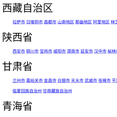
西藏自治区
拉萨市
日喀则市
昌都市
山南地区
那曲地区
阿里地区
林
陕西省
西安市
铜川市
宝鸡市
咸阳市
渭南市
延安市
汉中市
榆林
甘肃省
兰州市
嘉峪关市
金昌市
白银市
天水市
武威市
张掖市
平
临夏回族自治州
甘南藏族自治州
青海省