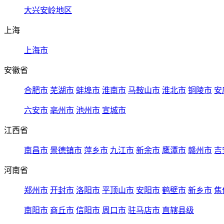
大兴安岭地区
上海
上海市
安徽省
合肥市
芜湖市
蚌埠市
淮南市
马鞍山市
淮北市
铜陵市
安
六安市
亳州市
池州市
宣城市
江西省
南昌市
景德镇市
萍乡市
九江市
新余市
鹰潭市
赣州市
吉
河南省
郑州市
开封市
洛阳市
平顶山市
安阳市
鹤壁市
新乡市
焦
南阳市
商丘市
信阳市
周口市
驻马店市
直辖县级