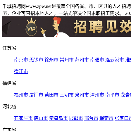
千城招聘网www.zpw.net是覆盖全国各省、市、区县的人
历，企业可直招本地人才，一站式解决全国求职招工需求。 2026
江苏省
南京市
无锡市
徐州市
常州市
苏州市
南通市
连云港市
淮
宿迁市
福建省
福州市
厦门市
莆田市
三明市
泉州市
漳州市
南平市
龙岩
河北省
石家庄市
唐山市
秦皇岛市
邯郸市
邢台市
保定市
张家口
广东省