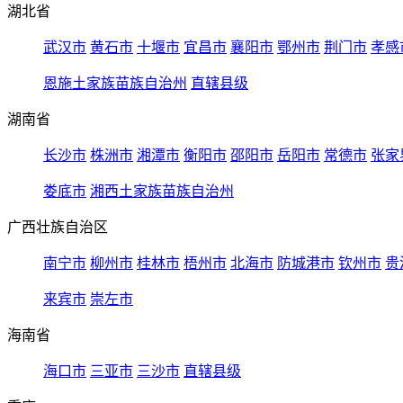
湖北省
武汉市
黄石市
十堰市
宜昌市
襄阳市
鄂州市
荆门市
孝感
恩施土家族苗族自治州
直辖县级
湖南省
长沙市
株洲市
湘潭市
衡阳市
邵阳市
岳阳市
常德市
张家
娄底市
湘西土家族苗族自治州
广西壮族自治区
南宁市
柳州市
桂林市
梧州市
北海市
防城港市
钦州市
贵
来宾市
崇左市
海南省
海口市
三亚市
三沙市
直辖县级