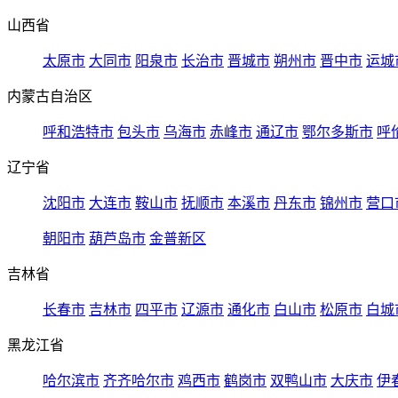
山西省
太原市
大同市
阳泉市
长治市
晋城市
朔州市
晋中市
运城
内蒙古自治区
呼和浩特市
包头市
乌海市
赤峰市
通辽市
鄂尔多斯市
呼
辽宁省
沈阳市
大连市
鞍山市
抚顺市
本溪市
丹东市
锦州市
营口
朝阳市
葫芦岛市
金普新区
吉林省
长春市
吉林市
四平市
辽源市
通化市
白山市
松原市
白城
黑龙江省
哈尔滨市
齐齐哈尔市
鸡西市
鹤岗市
双鸭山市
大庆市
伊