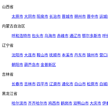
山西省
太原市
大同市
阳泉市
长治市
晋城市
朔州市
晋中市
运城
内蒙古自治区
呼和浩特市
包头市
乌海市
赤峰市
通辽市
鄂尔多斯市
呼
辽宁省
沈阳市
大连市
鞍山市
抚顺市
本溪市
丹东市
锦州市
营口
朝阳市
葫芦岛市
金普新区
吉林省
长春市
吉林市
四平市
辽源市
通化市
白山市
松原市
白城
黑龙江省
哈尔滨市
齐齐哈尔市
鸡西市
鹤岗市
双鸭山市
大庆市
伊