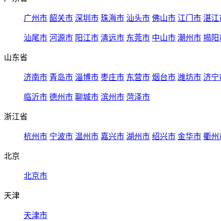
广州市
韶关市
深圳市
珠海市
汕头市
佛山市
江门市
湛江
汕尾市
河源市
阳江市
清远市
东莞市
中山市
潮州市
揭阳
山东省
济南市
青岛市
淄博市
枣庄市
东营市
烟台市
潍坊市
济宁
临沂市
德州市
聊城市
滨州市
菏泽市
浙江省
杭州市
宁波市
温州市
嘉兴市
湖州市
绍兴市
金华市
衢州
北京
北京市
天津
天津市