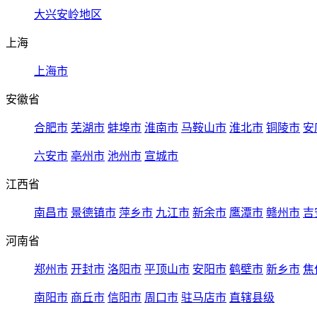
大兴安岭地区
上海
上海市
安徽省
合肥市
芜湖市
蚌埠市
淮南市
马鞍山市
淮北市
铜陵市
安
六安市
亳州市
池州市
宣城市
江西省
南昌市
景德镇市
萍乡市
九江市
新余市
鹰潭市
赣州市
吉
河南省
郑州市
开封市
洛阳市
平顶山市
安阳市
鹤壁市
新乡市
焦
南阳市
商丘市
信阳市
周口市
驻马店市
直辖县级