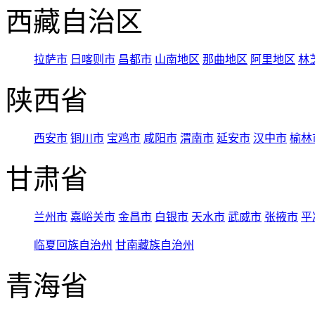
西藏自治区
拉萨市
日喀则市
昌都市
山南地区
那曲地区
阿里地区
林
陕西省
西安市
铜川市
宝鸡市
咸阳市
渭南市
延安市
汉中市
榆林
甘肃省
兰州市
嘉峪关市
金昌市
白银市
天水市
武威市
张掖市
平
临夏回族自治州
甘南藏族自治州
青海省