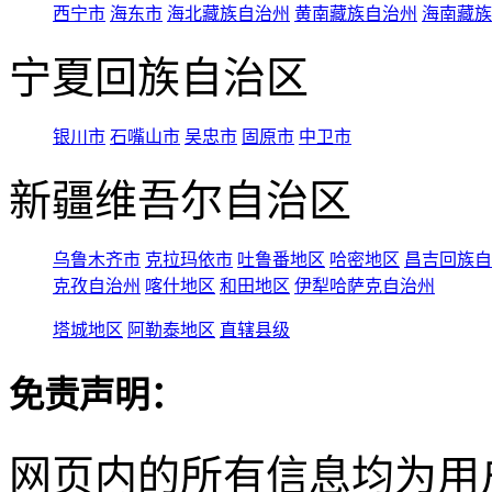
西宁市
海东市
海北藏族自治州
黄南藏族自治州
海南藏族
宁夏回族自治区
银川市
石嘴山市
吴忠市
固原市
中卫市
新疆维吾尔自治区
乌鲁木齐市
克拉玛依市
吐鲁番地区
哈密地区
昌吉回族自
克孜自治州
喀什地区
和田地区
伊犁哈萨克自治州
塔城地区
阿勒泰地区
直辖县级
免责声明：
网页内的所有信息均为用