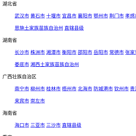
湖北省
武汉市
黄石市
十堰市
宜昌市
襄阳市
鄂州市
荆门市
孝感
恩施土家族苗族自治州
直辖县级
湖南省
长沙市
株洲市
湘潭市
衡阳市
邵阳市
岳阳市
常德市
张家
娄底市
湘西土家族苗族自治州
广西壮族自治区
南宁市
柳州市
桂林市
梧州市
北海市
防城港市
钦州市
贵
来宾市
崇左市
海南省
海口市
三亚市
三沙市
直辖县级