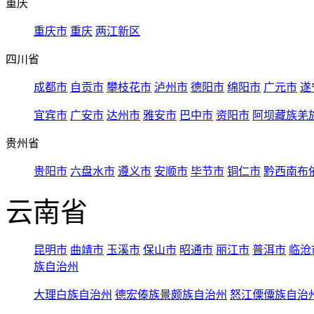
重庆
重庆市
重庆
两江新区
四川省
成都市
自贡市
攀枝花市
泸州市
德阳市
绵阳市
广元市
遂
宜宾市
广安市
达州市
雅安市
巴中市
资阳市
阿坝藏族羌
贵州省
贵阳市
六盘水市
遵义市
安顺市
毕节市
铜仁市
黔西南布
云南省
昆明市
曲靖市
玉溪市
保山市
昭通市
丽江市
普洱市
临沧
族自治州
大理白族自治州
德宏傣族景颇族自治州
怒江傈僳族自治