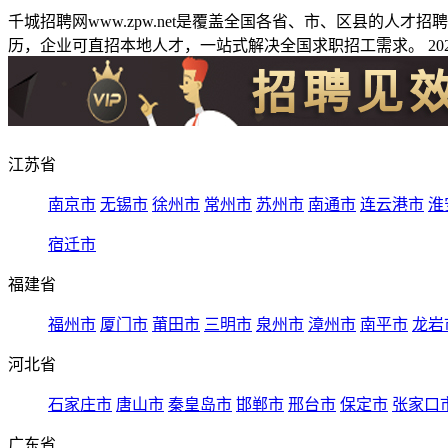
千城招聘网www.zpw.net是覆盖全国各省、市、区县的人
历，企业可直招本地人才，一站式解决全国求职招工需求。 2026
江苏省
南京市
无锡市
徐州市
常州市
苏州市
南通市
连云港市
淮
宿迁市
福建省
福州市
厦门市
莆田市
三明市
泉州市
漳州市
南平市
龙岩
河北省
石家庄市
唐山市
秦皇岛市
邯郸市
邢台市
保定市
张家口
广东省