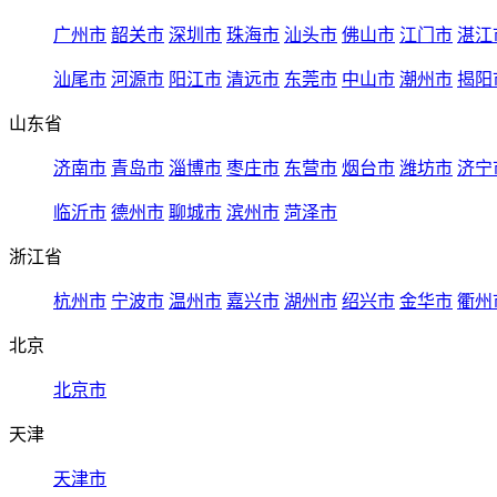
广州市
韶关市
深圳市
珠海市
汕头市
佛山市
江门市
湛江
汕尾市
河源市
阳江市
清远市
东莞市
中山市
潮州市
揭阳
山东省
济南市
青岛市
淄博市
枣庄市
东营市
烟台市
潍坊市
济宁
临沂市
德州市
聊城市
滨州市
菏泽市
浙江省
杭州市
宁波市
温州市
嘉兴市
湖州市
绍兴市
金华市
衢州
北京
北京市
天津
天津市