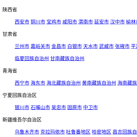
陕西省
西安市
铜川市
宝鸡市
咸阳市
渭南市
延安市
汉中市
榆林
甘肃省
兰州市
嘉峪关市
金昌市
白银市
天水市
武威市
张掖市
平
临夏回族自治州
甘南藏族自治州
青海省
西宁市
海东市
海北藏族自治州
黄南藏族自治州
海南藏族
宁夏回族自治区
银川市
石嘴山市
吴忠市
固原市
中卫市
新疆维吾尔自治区
乌鲁木齐市
克拉玛依市
吐鲁番地区
哈密地区
昌吉回族自