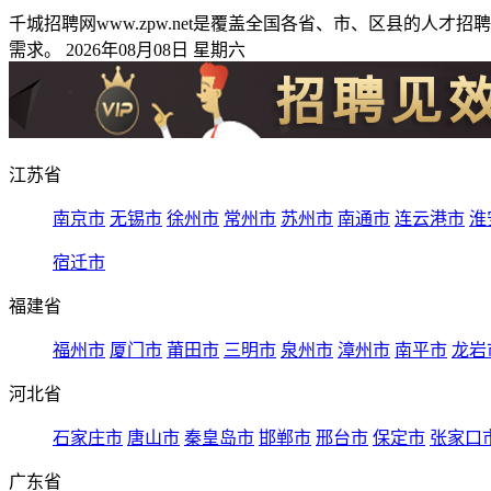
千城招聘网www.zpw.net是覆盖全国各省、市、区县的
需求。 2026年08月08日 星期六
江苏省
南京市
无锡市
徐州市
常州市
苏州市
南通市
连云港市
淮
宿迁市
福建省
福州市
厦门市
莆田市
三明市
泉州市
漳州市
南平市
龙岩
河北省
石家庄市
唐山市
秦皇岛市
邯郸市
邢台市
保定市
张家口
广东省