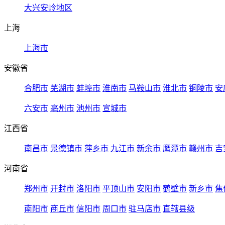
大兴安岭地区
上海
上海市
安徽省
合肥市
芜湖市
蚌埠市
淮南市
马鞍山市
淮北市
铜陵市
安
六安市
亳州市
池州市
宣城市
江西省
南昌市
景德镇市
萍乡市
九江市
新余市
鹰潭市
赣州市
吉
河南省
郑州市
开封市
洛阳市
平顶山市
安阳市
鹤壁市
新乡市
焦
南阳市
商丘市
信阳市
周口市
驻马店市
直辖县级