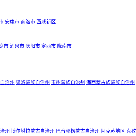
市
安康市
商洛市
西咸新区
凉市
酒泉市
庆阳市
定西市
陇南市
自治州
果洛藏族自治州
玉树藏族自治州
海西蒙古族藏族自治州
治州
博尔塔拉蒙古自治州
巴音郭楞蒙古自治州
阿克苏地区
克孜