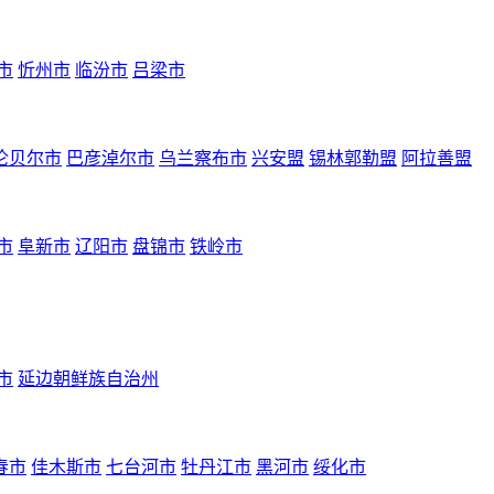
市
忻州市
临汾市
吕梁市
伦贝尔市
巴彦淖尔市
乌兰察布市
兴安盟
锡林郭勒盟
阿拉善盟
市
阜新市
辽阳市
盘锦市
铁岭市
市
延边朝鲜族自治州
春市
佳木斯市
七台河市
牡丹江市
黑河市
绥化市