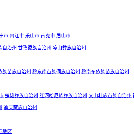
宁市
内江市
乐山市
南充市
眉山市
族自治州
甘孜藏族自治州
凉山彝族自治州
依族苗族自治州
黔东南苗族侗族自治州
黔南布依族苗族自治州
市
楚雄彝族自治州
红河哈尼族彝族自治州
文山壮族苗族自治州
州
迪庆藏族自治州
芝地区