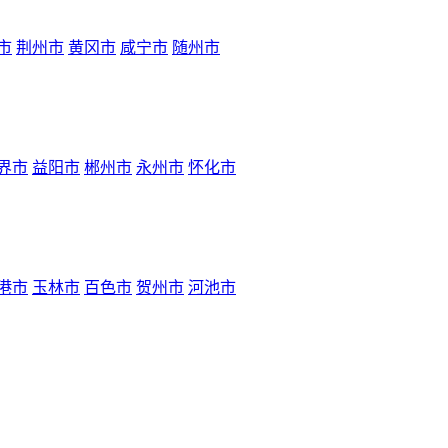
市
荆州市
黄冈市
咸宁市
随州市
界市
益阳市
郴州市
永州市
怀化市
港市
玉林市
百色市
贺州市
河池市