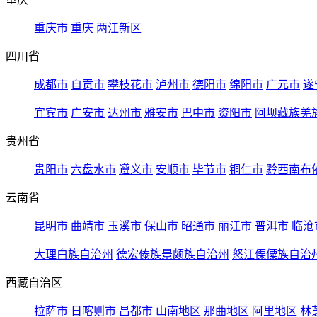
重庆市
重庆
两江新区
四川省
成都市
自贡市
攀枝花市
泸州市
德阳市
绵阳市
广元市
遂
宜宾市
广安市
达州市
雅安市
巴中市
资阳市
阿坝藏族羌
贵州省
贵阳市
六盘水市
遵义市
安顺市
毕节市
铜仁市
黔西南布
云南省
昆明市
曲靖市
玉溪市
保山市
昭通市
丽江市
普洱市
临沧
大理白族自治州
德宏傣族景颇族自治州
怒江傈僳族自治
西藏自治区
拉萨市
日喀则市
昌都市
山南地区
那曲地区
阿里地区
林