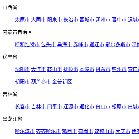
山西省
太原市
大同市
阳泉市
长治市
晋城市
朔州市
晋中市
运城
内蒙古自治区
呼和浩特市
包头市
乌海市
赤峰市
通辽市
鄂尔多斯市
呼
辽宁省
沈阳市
大连市
鞍山市
抚顺市
本溪市
丹东市
锦州市
营口
朝阳市
葫芦岛市
金普新区
吉林省
长春市
吉林市
四平市
辽源市
通化市
白山市
松原市
白城
黑龙江省
哈尔滨市
齐齐哈尔市
鸡西市
鹤岗市
双鸭山市
大庆市
伊