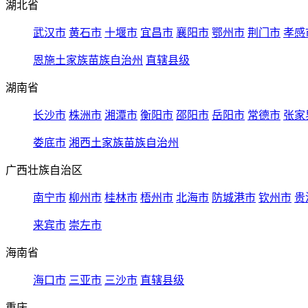
湖北省
武汉市
黄石市
十堰市
宜昌市
襄阳市
鄂州市
荆门市
孝感
恩施土家族苗族自治州
直辖县级
湖南省
长沙市
株洲市
湘潭市
衡阳市
邵阳市
岳阳市
常德市
张家
娄底市
湘西土家族苗族自治州
广西壮族自治区
南宁市
柳州市
桂林市
梧州市
北海市
防城港市
钦州市
贵
来宾市
崇左市
海南省
海口市
三亚市
三沙市
直辖县级
重庆