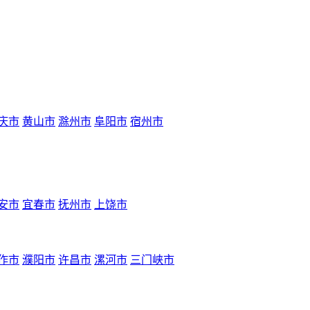
庆市
黄山市
滁州市
阜阳市
宿州市
安市
宜春市
抚州市
上饶市
作市
濮阳市
许昌市
漯河市
三门峡市