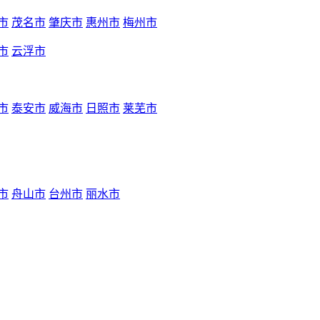
市
茂名市
肇庆市
惠州市
梅州市
市
云浮市
市
泰安市
威海市
日照市
莱芜市
市
舟山市
台州市
丽水市